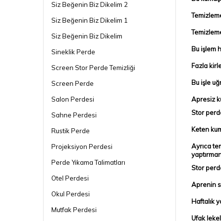
Siz Beğenin Biz Dikelim 2
Temizleme
Siz Beğenin Biz Dikelim 1
Temizleme
Siz Beğenin Biz Dikelim
Bu işlem h
Sineklik Perde
Fazla kirl
Screen Stor Perde Temizliği
Bu işle uğ
Screen Perde
Salon Perdesi
Apresiz k
Stor perd
Sahne Perdesi
Keten kuma
Rustik Perde
Ayrıca te
Projeksiyon Perdesi
yaptırmanı
Perde Yıkama Talimatları
Stor perd
Otel Perdesi
Aprenin se
Okul Perdesi
Haftalık 
Mutfak Perdesi
Ufak lekel