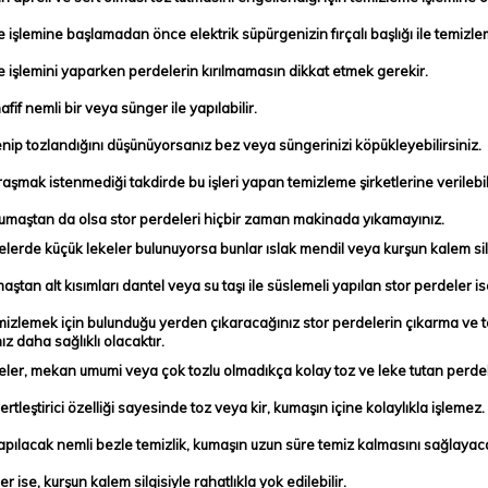
 işlemine başlamadan önce elektrik süpürgenizin fırçalı başlığı ile temizl
 işlemini yaparken perdelerin kırılmamasın dikkat etmek gerekir.
afif nemli bir veya sünger ile yapılabilir.
enip tozlandığını düşünüyorsanız bez veya süngerinizi köpükleyebilirsiniz.
raşmak istenmediği takdirde bu işleri yapan temizleme şirketlerine verilebil
umaştan da olsa stor perdeleri hiçbir zaman makinada yıkamayınız.
elerde küçük lekeler bulunuyorsa bunlar ıslak mendil veya kurşun kalem sil
ştan alt kısımları dantel veya su taşı ile
süslemeli yapılan stor perdeler is
mizlemek için bulunduğu yerden çıkaracağınız stor perdelerin çıkarma ve 
z daha sağlıklı olacaktır.
eler, mekan umumi veya çok tozlu olmadıkça kolay toz ve leke tutan perdele
rtleştirici özelliği sayesinde toz veya kir, kumaşın içine kolaylıkla işlemez.
yapılacak nemli bezle temizlik, kumaşın uzun süre temiz kalmasını sağlayaca
er ise, kurşun kalem silgisiyle rahatlıkla yok edilebilir.