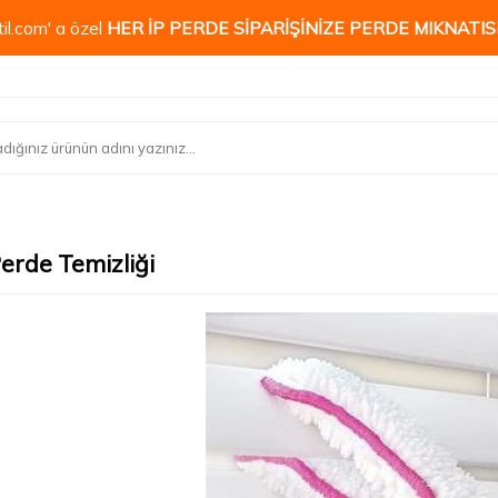
il.com' a özel
HER İP PERDE SİPARİŞİNİZE PERDE MIKNATISI
erde Temizliği