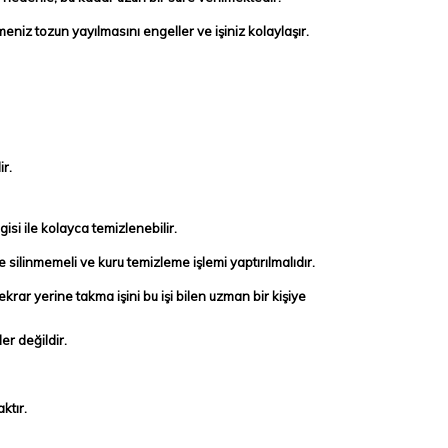
emeniz
tozun yayılmasını engeller ve işiniz kolaylaşır.
ir.
gisi
ile kolayca temizlenebilir.
e silinmemeli ve kuru temizleme işlemi yaptırılmalıdır.
tekrar
yerine takma işini bu işi bilen uzman bir kişiye
r değildir.
ktır.