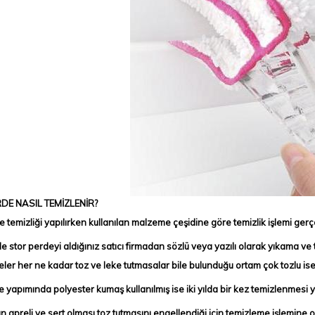
DE NASIL TEMİZLENİR?
 temizliği yapılırken kullanılan malzeme çeşidine göre temizlik işlemi
gerçe
e stor perdeyi aldığınız satıcı firmadan sözlü veya
yazılı olarak yıkama ve 
eler her ne kadar toz ve leke tutmasalar bile bulunduğu ortam çok tozlu is
e yapımında polyester kumaş kullanılmış ise iki yılda
bir kez temizlenmesi y
n apreli ve sert olması toz tutmasını
engellendiği için temizleme işlemine o