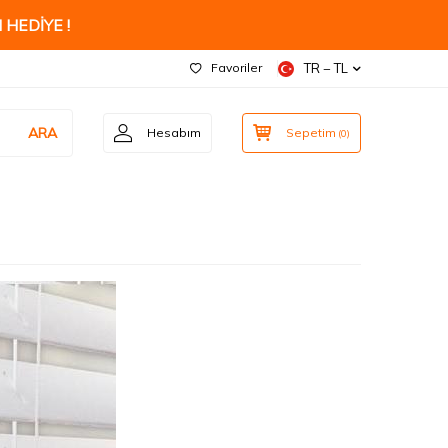
 HEDİYE !
Favoriler
TR − TL
ARA
Hesabım
Sepetim
(
0
)