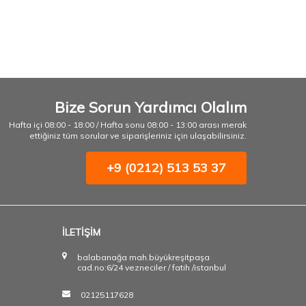
Bize Sorun Yardımcı Olalım
Hafta içi 08:00 - 18:00 / Hafta sonu 08:00 - 13:00 arası merak
ettiğiniz tüm sorular ve siparişleriniz için ulaşabilirsiniz.
+9 (0212) 513 53 37
İLETİŞİM
balabanağa mah.büyükreşitpaşa
cad.no:6/24 vezneciler / fatih /istanbul
02125117628