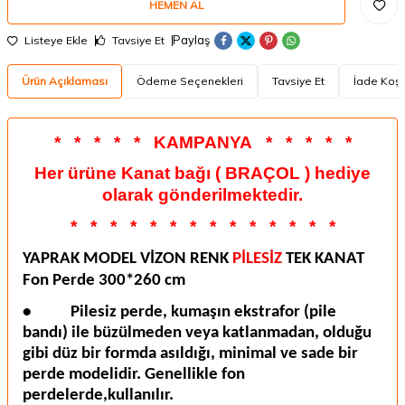
HEMEN AL
Paylaş
Listeye Ekle
Tavsiye Et
Ürün Açıklaması
Ödeme Seçenekleri
Tavsiye Et
İade Koşu
*
*
*
*
*
KAMPANYA
*
*
*
*
*
Her ürüne Kanat bağı ( BRAÇOL ) hediye
olarak gönderilmektedir.
*
*
*
*
*
*
*
*
*
*
*
*
*
*
YAPRAK MODEL VİZON RENK
PİLESİZ
TEK KANAT
Fon Perde 300*260 cm
•
Pilesiz perde, kumaşın ekstrafor (pile
bandı) ile büzülmeden veya katlanmadan, olduğu
gibi düz bir formda asıldığı, minimal ve sade bir
perde modelidir. Genellikle fon
perdelerde,kullanılır.