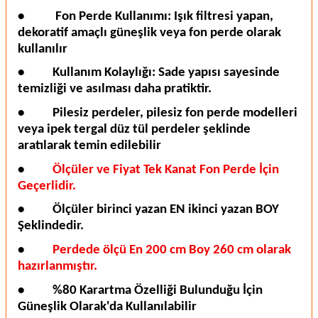
•
Fon Perde Kullanımı: Işık filtresi yapan,
dekoratif amaçlı güneşlik veya fon perde olarak
kullanılır
•
Kullanım Kolaylığı: Sade yapısı sayesinde
temizliği ve asılması daha pratiktir.
•
Pilesiz perdeler, pilesiz fon perde modelleri
veya ipek tergal düz tül perdeler şeklinde
aratılarak temin edilebilir
•
Ölçüler ve Fiyat Tek Kanat Fon Perde İçin
Geçerlidir.
•
Ölçüler birinci yazan EN ikinci yazan BOY
Şeklindedir.
•
Perdede ölçü En 200 cm Boy 260 cm olarak
hazırlanmıştır.
•
%80 Karartma Özelliği Bulunduğu İçin
Güneşlik Olarak'da Kullanılabilir