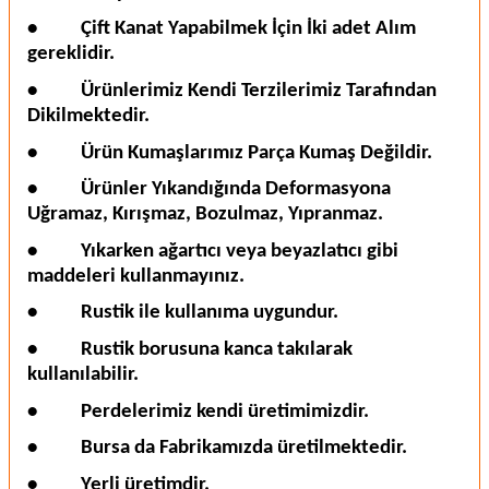
•
Çift Kanat Yapabilmek İçin İki adet Alım
gereklidir.
•
Ürünlerimiz Kendi Terzilerimiz Tarafından
Dikilmektedir.
•
Ürün Kumaşlarımız Parça Kumaş Değildir.
•
Ürünler Yıkandığında Deformasyona
Uğramaz, Kırışmaz, Bozulmaz, Yıpranmaz.
•
Yıkarken ağartıcı veya beyazlatıcı gibi
maddeleri kullanmayınız.
•
Rustik ile kullanıma uygundur.
•
Rustik borusuna kanca takılarak
kullanılabilir.
•
Perdelerimiz kendi üretimimizdir.
•
Bursa da Fabrikamızda üretilmektedir.
•
Yerli üretimdir.