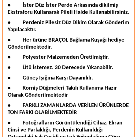
•
İster Düz İster Perde Arkasında dikilmiş
Ekstraforu Kullanarak Pileli Halde Kullanabilirsiniz.
•
Perdeniz Pilesiz Düz Dikim Olarak Gönderim
Yapılacaktır.
•
Her ürüne BRAÇOL Bağlama Kuşağı hediye
Gönderilmektedir.
•
Polyester Malzemeden Üretilmiştir.
•
Ütü İstemez. 30 Derecede Yıkanabilir.
•
Güneş Işığına Karşı Dayanıklı.
•
Korniş Düğmeleri Takılı Kullanıma Hazır
Olarak Gönderilmektedir
•
FARKLI ZAMANLARDA VERİLEN ÜRÜNLERDE
TON FARKI OLABİLMEKTEDİR
•
Fotoğrafların Görüntülendiği Cihaz, Ekran
Cinsi ve Parlaklığı, Perdenin Kullanıldığı