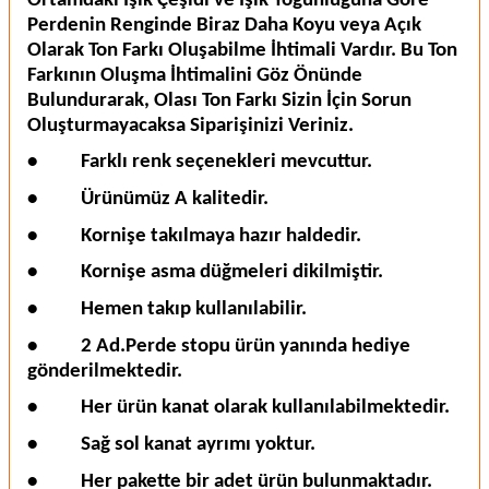
Ortamdaki Işık Çeşidi ve Işık Yoğunluğuna Göre
Perdenin Renginde Biraz Daha Koyu veya Açık
Olarak Ton Farkı Oluşabilme İhtimali Vardır. Bu Ton
Farkının Oluşma İhtimalini Göz Önünde
Bulundurarak, Olası Ton Farkı Sizin İçin Sorun
Oluşturmayacaksa Siparişinizi Veriniz.
•
Farklı renk seçenekleri mevcuttur.
•
Ürünümüz A kalitedir.
•
Kornişe takılmaya hazır haldedir.
•
Kornişe asma düğmeleri dikilmiştir.
•
Hemen takıp kullanılabilir.
•
2 Ad.Perde stopu ürün yanında hediye
gönderilmektedir.
•
Her ürün kanat olarak kullanılabilmektedir.
•
Sağ sol kanat ayrımı yoktur.
•
Her pakette bir adet ürün bulunmaktadır.