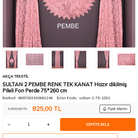
AKÇA TEKSTİL
SULTAN 2 PEMBE RENK TEK KANAT Hazır dikilmiş
Pileli Fon Perde 75*260 cm
Barkod :
8697002430662246
Ürün Kodu :
sultan-2-75-1001
825,00
TL
1.350,00
TL
Fiyat Alarmı
SEPETE EKLE