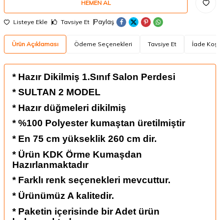
HEMEN AL
Paylaş
Listeye Ekle
Tavsiye Et
Ürün Açıklaması
Ödeme Seçenekleri
Tavsiye Et
İade Koşu
* Hazır Dikilmiş 1.Sınıf Salon Perdesi
* SULTAN 2 MODEL
* Hazır düğmeleri dikilmiş
* %100 Polyester kumaştan üretilmiştir
* En 75 cm yükseklik 260 cm dir.
* Ürün KDK Örme Kumaşdan
Hazırlanmaktadır
* Farklı renk seçenekleri mevcuttur.
* Ürünümüz A kalitedir.
* Paketin içerisinde bir Adet ürün