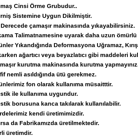
umaş Cinsi Örme Grubudur..
rniş Sistemine Uygun Dikilmiştir.
 Derecede çamaşır makinasında yıkayabilirsiniz.
ıkama Talimatnamesine uyarak daha uzun ömürlü ku
rünler Yıkandığında Deformasyona Uğramaz, Kırı
karken ağartıcı veya beyazlatıcı gibi maddeleri ku
amaşır kurutma makinasında kurutma yapmayınız
fif nemli asıldığında ütü gerekmez.
ünlerimiz fon olarak kullanıma müsaitttir.
stik ile kullanıma uygundur.
stik borusuna kanca takılarak kullanılabilir.
rdelerimiz kendi üretimimizdir.
rsa da Fabrikamızda üretilmektedir.
rli üretimdir.