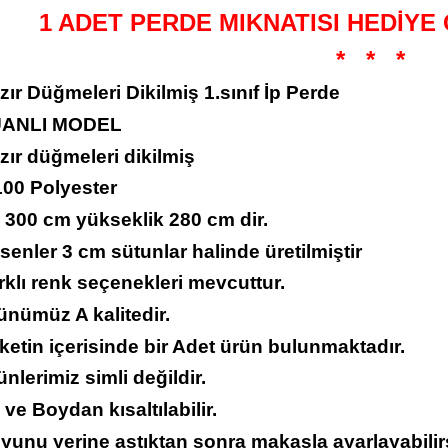
1 ADET PERDE MIKNATISI HEDİYE
*
*
*
zır Düğmeleri Dikilmiş 1.sınıf İp Perde
UANLI MODEL
zır düğmeleri dikilmiş
100 Polyester
 300 cm yükseklik 280 cm dir.
senler 3 cm sütunlar halinde üretilmiştir
rklı renk seçenekleri mevcuttur.
ünümüz A kalitedir.
ketin içerisinde bir Adet ürün bulunmaktadır.
ünlerimiz simli değildir.
 ve Boydan kısaltılabilir.
yunu yerine astıktan sonra makasla ayarlayabilirs