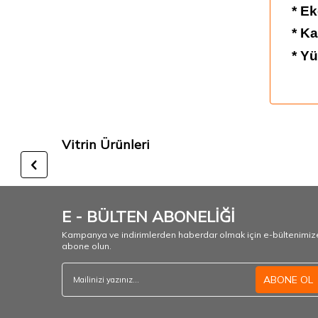
* Ek
* K
* Y
Vitrin Ürünleri
E - BÜLTEN ABONELİĞİ
Kampanya ve indirimlerden haberdar olmak için e-bültenimiz
abone olun.
ABONE OL