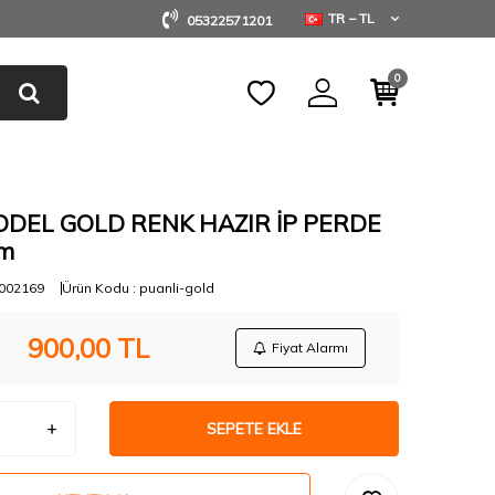
TR − TL
05322571201
0
ODEL GOLD RENK HAZIR İP PERDE
cm
002169
Ürün Kodu :
puanli-gold
900,00
TL
Fiyat Alarmı
SEPETE EKLE