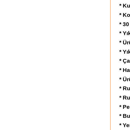
* K
* Ko
* 30
* Y
* Ü
* Yı
* Ç
* Ha
* Ür
* Ru
* Ru
* Pe
* Bu
* Ye