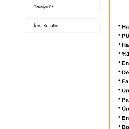
Tavsiye Et
İade Koşulları
* Ha
* P
* Ha
* %
* En
* De
* Fa
* Ür
* Pa
* Ür
* En
* Bo