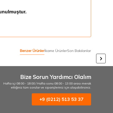
unulmuştur.
Benzer Ürünler
İkame Ürünler
Son Bakılanlar
Bize Sorun Yardımcı Olalım
Hafta içi 08:00 - 18:00 / Hafta sonu 08:00 - 13:00 arası merak
ettiğiniz tüm sorular ve siparişleriniz için ulaşabilirsiniz.
+9 (0212) 513 53 37