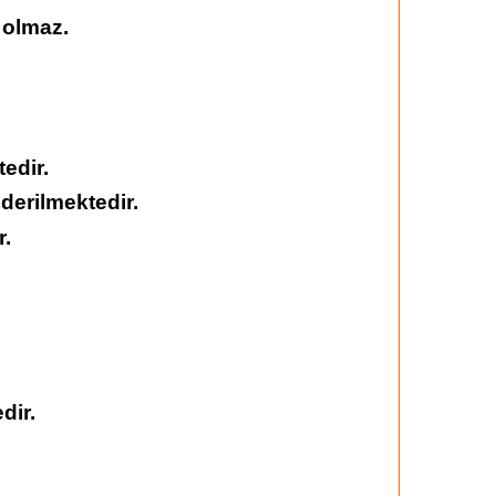
 olmaz.
edir.
derilmektedir.
r.
dir.