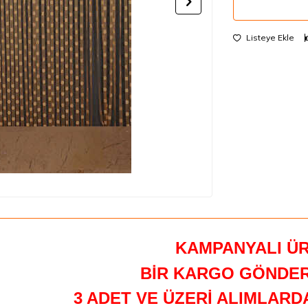
Listeye Ekle
KAMPANYALI Ü
BİR KARGO GÖNDER
3 ADET VE ÜZERİ ALIMLAR