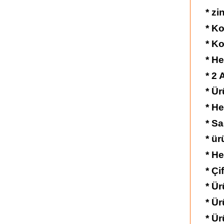
* zi
* Ko
* Ko
* He
* 2
* Ür
* He
* Sa
* ü
* He
* Çi
* Ür
* Ü
* Ür