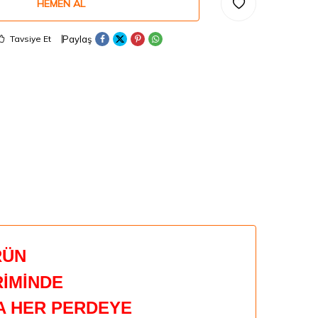
HEMEN AL
Paylaş
Tavsiye Et
RÜN
İMİNDE
DA HER PERDEYE