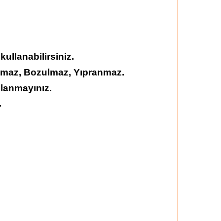
llanabilirsiniz.
şmaz, Bozulmaz, Yıpranmaz.
llanmayınız.
.