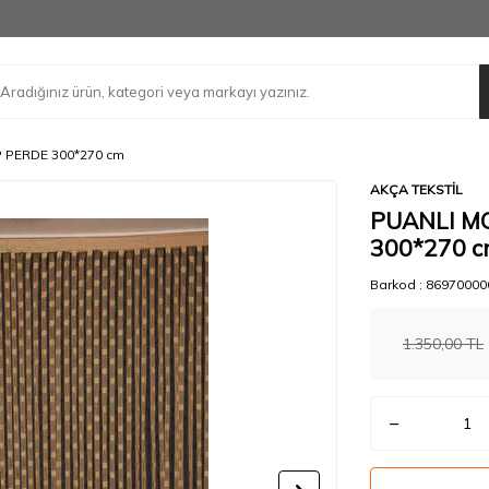
 PERDE 300*270 cm
AKÇA TEKSTİL
PUANLI M
300*270 
Barkod :
86970000
1.350,00
TL