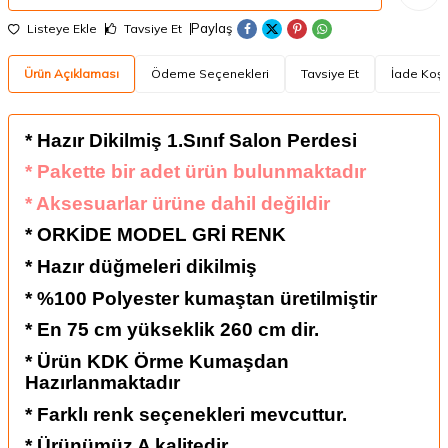
Paylaş
Listeye Ekle
Tavsiye Et
Ürün Açıklaması
Ödeme Seçenekleri
Tavsiye Et
İade Koşu
* Hazır Dikilmiş 1.Sınıf Salon Perdesi
* Pakette bir adet ürün bulunmaktadır
* Aksesuarlar ürüne dahil değildir
* ORKİDE MODEL GRİ
RENK
* Hazır düğmeleri dikilmiş
* %100 Polyester kumaştan üretilmiştir
* En 75 cm yükseklik 260 cm dir.
* Ürün KDK Örme Kumaşdan
Hazırlanmaktadır
* Farklı renk seçenekleri mevcuttur.
* Ürünümüz A kalitedir.