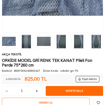
AKÇA TEKSTİL
ORKİDE MODEL GRİ RENK TEK KANAT Pileli Fon
Perde 75*260 cm
Barkod :
8697004240843427
Ürün Kodu :
orkide-gri-75
825,00
TL
1.350,00
TL
Fiyat Alarmı
SEPETE EKLE
HEMEN AL