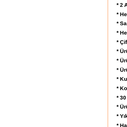
* 2
* He
* Sa
* He
* Çi
* Ür
* Ü
* Ür
* K
* Ko
* 30
* Ü
* Yı
* Ha