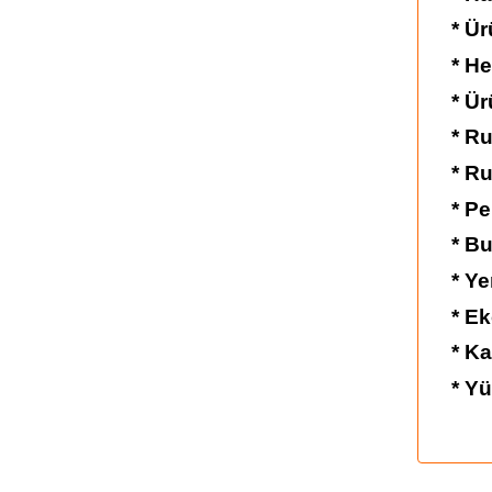
* Ür
* H
* Ür
* Ru
* Ru
* Pe
* Bu
* Ye
* Ek
* K
* Y