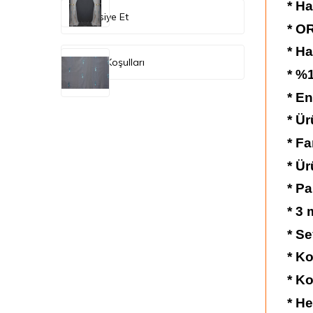
* Ha
Tavsiye Et
*
OR
* Ha
İade Koşulları
* %1
* En
* Ü
* Fa
* Ür
* Pa
* 3 
* Se
* Ko
* Ko
* He