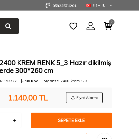
TR − TL
05322571201
0
400 KREM RENK 5_3 Hazır dikilmiş
 Perde 300*260 cm
41193777
Ürün Kodu :
organze-2400-krem-5-3
1.140,00
TL
Fiyat Alarmı
SEPETE EKLE