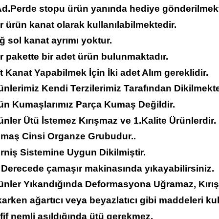
 Ad.Perde stopu ürün yanında hediye gönderilmekt
r ürün kanat olarak kullanılabilmektedir.
ğ sol kanat ayrımı yoktur.
r pakette bir adet ürün bulunmaktadır.
ft Kanat Yapabilmek İçin İki adet Alım gereklidir.
ünlerimiz Kendi Terzilerimiz Tarafından Dikilmekte
rün Kumaşlarımız Parça Kumaş Değildir.
ünler Ütü İstemez Kırışmaz ve 1.Kalite Ürünlerdir.
umaş Cinsi Organze Grubudur..
rniş Sistemine Uygun Dikilmiştir.
 Derecede çamaşır makinasında yıkayabilirsiniz.
rünler Yıkandığında Deformasyona Uğramaz, Kırı
karken ağartıcı veya beyazlatıcı gibi maddeleri ku
fif nemli asıldığında ütü gerekmez.