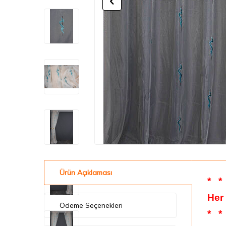
Ürün Açıklaması
*
*
Her
Ödeme Seçenekleri
*
*