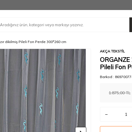
 dikilmiş Pileli Fon Perde 300*260 cm
AKÇA TEKSTİL
ORGANZE 2
Pileli Fon
Barkod :
86970077
1.875,00
TL