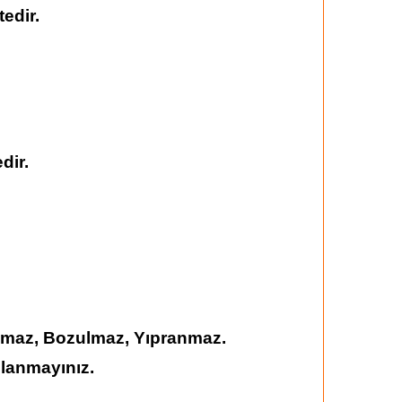
edir.
dir.
şmaz, Bozulmaz, Yıpranmaz.
llanmayınız.