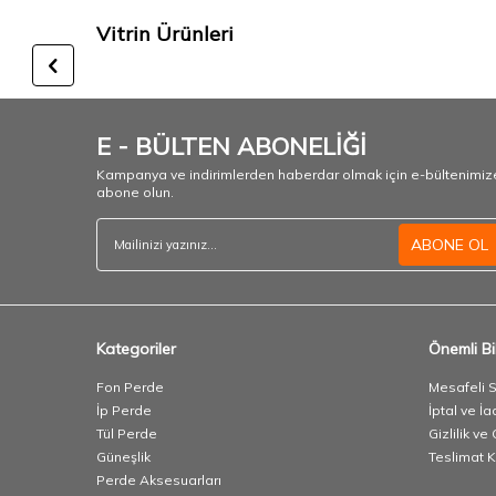
Vitrin Ürünleri
E - BÜLTEN ABONELİĞİ
Kampanya ve indirimlerden haberdar olmak için e-bültenimiz
abone olun.
ABONE OL
Kategoriler
Önemli Bil
Fon Perde
Mesafeli 
İp Perde
İptal ve İa
Tül Perde
Gizlilik ve
Güneşlik
Teslimat K
Perde Aksesuarları