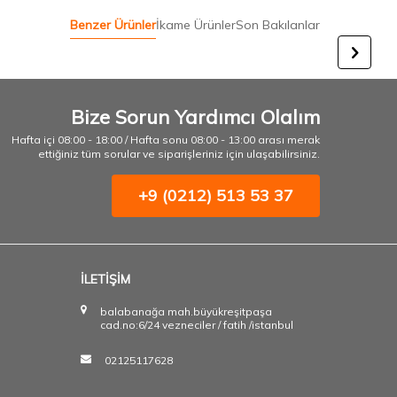
Benzer Ürünler
İkame Ürünler
Son Bakılanlar
Bize Sorun Yardımcı Olalım
Hafta içi 08:00 - 18:00 / Hafta sonu 08:00 - 13:00 arası merak
ettiğiniz tüm sorular ve siparişleriniz için ulaşabilirsiniz.
+9 (0212) 513 53 37
İLETİŞİM
balabanağa mah.büyükreşitpaşa
cad.no:6/24 vezneciler / fatih /istanbul
02125117628