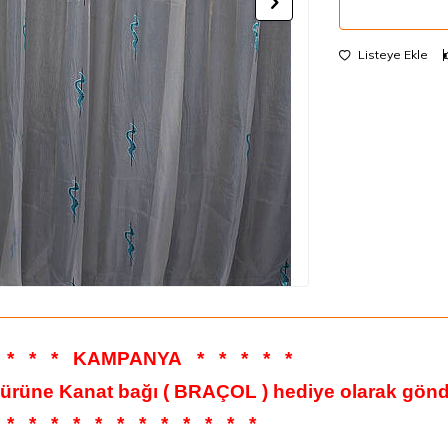
Listeye Ekle
*
*
*
KAMPANYA
*
*
*
*
*
 ürüne Kanat bağı ( BRAÇOL ) hediye olarak gönde
*
*
*
*
*
*
*
*
*
*
*
*