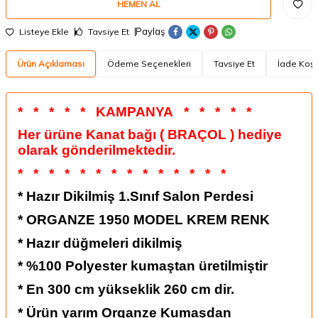
HEMEN AL
Paylaş
Listeye Ekle
Tavsiye Et
Ürün Açıklaması
Ödeme Seçenekleri
Tavsiye Et
İade Koşu
*
*
*
*
*
KAMPANYA
*
*
*
*
*
Her ürüne Kanat bağı ( BRAÇOL ) hediye
olarak gönderilmektedir.
*
*
*
*
*
*
*
*
*
*
*
*
*
*
* Hazır Dikilmiş 1.Sınıf Salon Perdesi
*
ORGANZE 1950 MODEL KREM RENK
* Hazır düğmeleri dikilmiş
* %100 Polyester kumaştan üretilmiştir
* En 300 cm yükseklik 260 cm dir.
* Ürün yarım Organze Kumaşdan