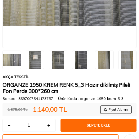
AKÇA TEKSTİL
ORGANZE 1950 KREM RENK 5_3 Hazır dikilmiş Pileli
Fon Perde 300*260 cm
Barkod :
8697007541173757
Ürün Kodu :
organze-1950-krem-5-3
1.140,00
TL
1.875,00
TL
Fiyat Alarmı
SEPETE EKLE