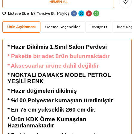
HEMEN AL
Paylaş
Listeye Ekle
Tavsiye Et
Ürün Açıklaması
Ödeme Seçenekleri
Tavsiye Et
İade Koşu
* Hazır Dikilmiş 1.Sınıf Salon Perdesi
* Pakette bir adet ürün bulunmaktadır
* Aksesuarlar ürüne dahil değildir
* NOKTALI DAMAKS MODEL PETROL
YEŞİLİ RENK
* Hazır düğmeleri dikilmiş
* %100 Polyester kumaştan üretilmiştir
* En 75 cm yükseklik 260 cm dir.
* Ürün KDK Örme Kumaşdan
Hazırlanmaktadır