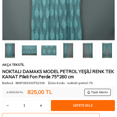
AKÇA TEKSTİL
NOKTALI DAMAKS MODEL PETROL YEŞİLİ RENK TEK
KANAT Pileli Fon Perde 75*260 cm
Barkod :
8697003330752336
Ürün Kodu :
noktali-petrol-75
825,00
TL
1.350,00
TL
Fiyat Alarmı
SEPETE EKLE