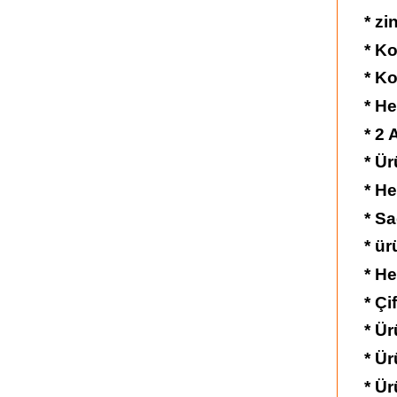
* zi
* Ko
* Ko
* He
* 2
* Ür
* He
* Sa
* ü
* He
* Çi
* Ür
* Ü
* Ür