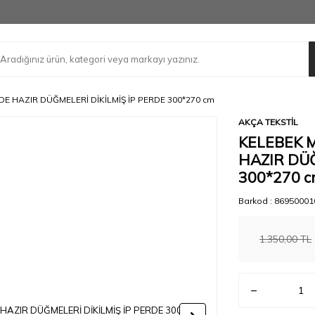
E HAZIR DÜĞMELERİ DİKİLMİŞ İP PERDE 300*270 cm
AKÇA TEKSTİL
KELEBEK 
HAZIR DÜĞ
300*270 
Barkod :
86950001
1.350,00
TL