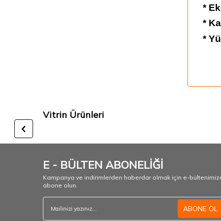
* Ek
* K
* Y
Vitrin Ürünleri
E - BÜLTEN ABONELİĞİ
Kampanya ve indirimlerden haberdar olmak için e-bültenimiz
abone olun.
ABONE OL