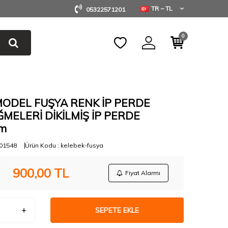
TR − TL
05322571201
0
MODEL FUŞYA RENK İP PERDE
MELERİ DİKİLMİŞ İP PERDE
cm
01548
Ürün Kodu :
kelebek-fusya
900,00
TL
Fiyat Alarmı
SEPETE EKLE