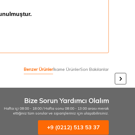
unulmuştur.
Benzer Ürünler
İkame Ürünler
Son Bakılanlar
Bize Sorun Yardımcı Olalım
Hafta içi 08:00 - 18:00 / Hafta sonu 08:00 - 13:00 arası merak
ettiğiniz tüm sorular ve siparişleriniz için ulaşabilirsiniz.
+9 (0212) 513 53 37