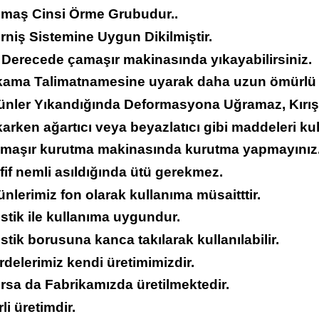
umaş Cinsi Örme Grubudur..
rniş Sistemine Uygun Dikilmiştir.
 Derecede çamaşır makinasında yıkayabilirsiniz.
ıkama Talimatnamesine uyarak daha uzun ömürlü ku
rünler Yıkandığında Deformasyona Uğramaz, Kırı
karken ağartıcı veya beyazlatıcı gibi maddeleri ku
amaşır kurutma makinasında kurutma yapmayınız
fif nemli asıldığında ütü gerekmez.
ünlerimiz fon olarak kullanıma müsaitttir.
stik ile kullanıma uygundur.
stik borusuna kanca takılarak kullanılabilir.
rdelerimiz kendi üretimimizdir.
rsa da Fabrikamızda üretilmektedir.
rli üretimdir.