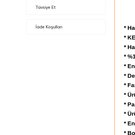
Tavsiye Et
İade Koşulları
* Ha
* K
* Ha
* %
* En
* De
* Fa
* Ür
* Pa
* Ür
* En
* Bo