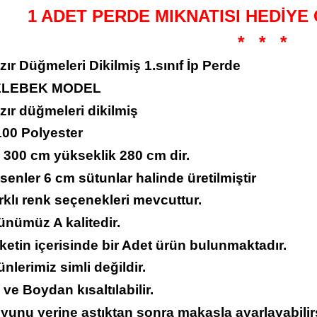
1 ADET PERDE MIKNATISI HEDİYE
*
*
*
zır Düğmeleri Dikilmiş 1.sınıf İp Perde
ELEBEK MODEL
zır düğmeleri dikilmiş
100 Polyester
 300 cm yükseklik 280 cm dir.
senler 6 cm sütunlar halinde üretilmiştir
rklı renk seçenekleri mevcuttur.
ünümüz A kalitedir.
ketin içerisinde bir Adet ürün bulunmaktadır.
ünlerimiz simli değildir.
 ve Boydan kısaltılabilir.
yunu yerine astıktan sonra makasla ayarlayabilirs