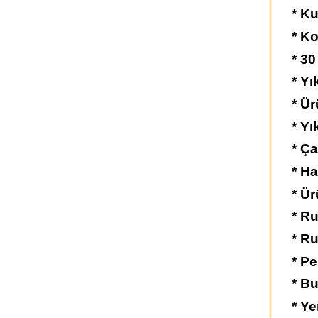
* K
* Ko
* 30
* Y
* Ü
* Yı
* Ç
* Ha
* Ür
* Ru
* Ru
* Pe
* Bu
* Ye