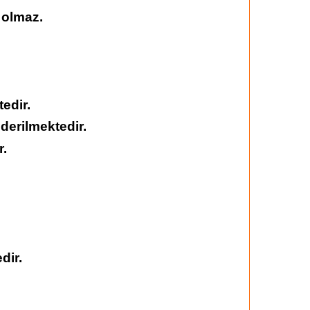
 olmaz.
edir.
derilmektedir.
r.
dir.