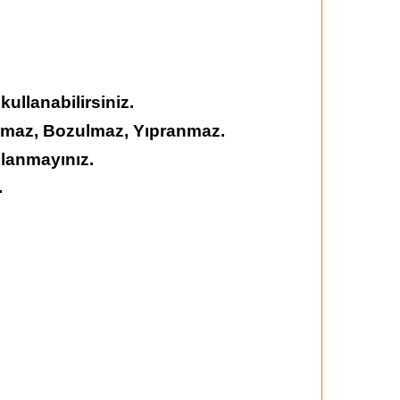
llanabilirsiniz.
şmaz, Bozulmaz, Yıpranmaz.
llanmayınız.
.