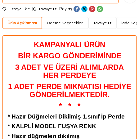
Paylaş
Listeye Ekle
Tavsiye Et
Ürün Açıklaması
Ödeme Seçenekleri
Tavsiye Et
İade Koşu
KAMPANYALI ÜRÜN
BİR KARGO GÖNDERİMİNDE
3 ADET VE ÜZERİ ALIMLARDA
HER PERDEYE
1 ADET PERDE MIKNATISI HEDİYE
GÖNDERİLMEKTEDİR.
*
*
*
* Hazır Düğmeleri Dikilmiş 1.sınıf İp Perde
* KALPLİ MODEL FUŞYA RENK
* Hazır düğmeleri dikilmiş