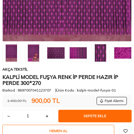
AKÇA TEKSTİL
KALPLİ MODEL FUŞYA RENK İP PERDE HAZIR İP
PERDE 300*270
Barkod :
8697007041123707
Ürün Kodu :
kalpli-model-fusya-01
900,00
TL
1.400,00
TL
Fiyat Alarmı
SEPETE EKLE
HEMEN AL