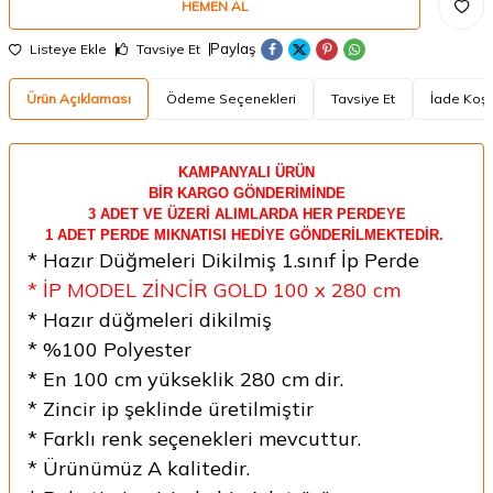
HEMEN AL
Paylaş
Listeye Ekle
Tavsiye Et
Ürün Açıklaması
Ödeme Seçenekleri
Tavsiye Et
İade Koşu
KAMPANYALI ÜRÜN
BİR KARGO GÖNDERİMİNDE
3 ADET VE ÜZERİ ALIMLARDA HER PERDEYE
1 ADET PERDE MIKNATISI HEDİYE GÖNDERİLMEKTEDİR.
* Hazır Düğmeleri Dikilmiş 1.sınıf İp Perde
* İP MODEL ZİNCİR GOLD 100 x 280 cm
* Hazır düğmeleri dikilmiş
* %100 Polyester
* En 100 cm yükseklik 280 cm dir.
* Zincir ip şeklinde üretilmiştir
* Farklı renk seçenekleri mevcuttur.
* Ürünümüz A kalitedir.