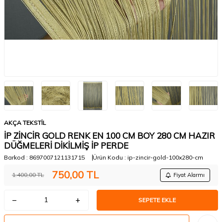
AKÇA TEKSTİL
İP ZİNCİR GOLD RENK EN 100 CM BOY 280 CM HAZIR
DÜĞMELERİ DİKİLMİŞ İP PERDE
Barkod :
8697007121131715
Ürün Kodu :
ip-zincir-gold-100x280-cm
750,00
TL
1.400,00
TL
Fiyat Alarmı
SEPETE EKLE