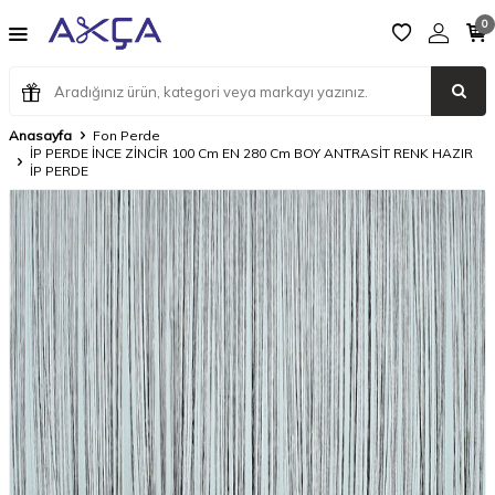
0
Anasayfa
Fon Perde
İP PERDE İNCE ZİNCİR 100 Cm EN 280 Cm BOY ANTRASİT RENK HAZIR
İP PERDE