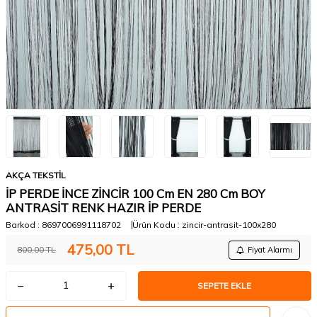
AKÇA TEKSTİL
İP PERDE İNCE ZİNCİR 100 Cm EN 280 Cm BOY
ANTRASİT RENK HAZIR İP PERDE
Barkod :
8697006991118702
Ürün Kodu :
zincir-antrasit-100x280
475,00
TL
800,00
TL
Fiyat Alarmı
SEPETE EKLE