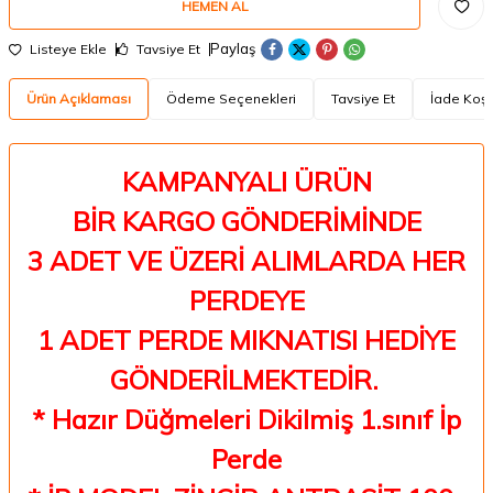
HEMEN AL
Paylaş
Listeye Ekle
Tavsiye Et
Ürün Açıklaması
Ödeme Seçenekleri
Tavsiye Et
İade Koşu
KAMPANYALI ÜRÜN
BİR KARGO GÖNDERİMİNDE
3 ADET VE ÜZERİ ALIMLARDA HER
PERDEYE
1 ADET PERDE MIKNATISI HEDİYE
GÖNDERİLMEKTEDİR.
* Hazır Düğmeleri Dikilmiş 1.sınıf İp
Perde