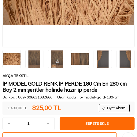
AKÇA TEKSTİL
İP MODEL GOLD RENK İP PERDE 180 Cm En 280 cm
Boy 2 mm şeritler halinde hazır ip perde
Barkod :
8697006631082666
Ürün Kodu :
ip-model-gold-180-cm
825,00
TL
1.400,00
TL
Fiyat Alarmı
SEPETE EKLE