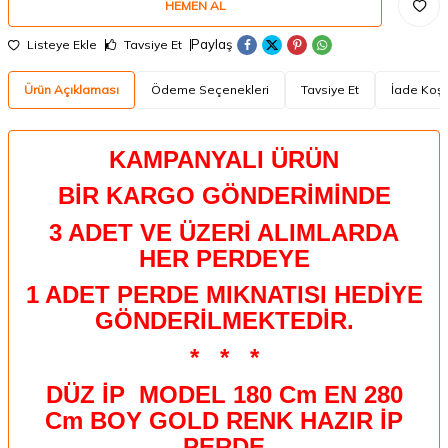
HEMEN AL
Paylaş
Listeye Ekle
Tavsiye Et
Ürün Açıklaması
Ödeme Seçenekleri
Tavsiye Et
İade Koşu
KAMPANYALI ÜRÜN
BİR KARGO GÖNDERİMİNDE
3 ADET VE ÜZERİ ALIMLARDA
HER PERDEYE
1 ADET PERDE MIKNATISI HEDİYE
GÖNDERİLMEKTEDİR.
*
*
*
DÜZ İP MODEL 180 Cm EN 280
Cm BOY GOLD RENK HAZIR İP
PERDE