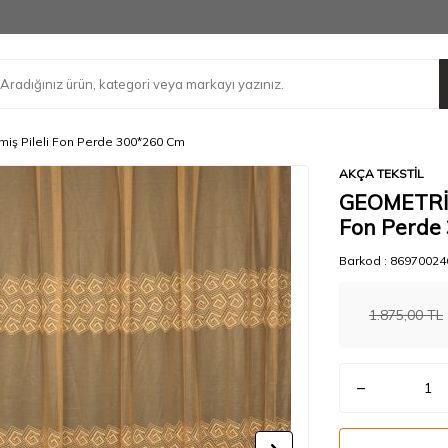
ş Pileli Fon Perde 300*260 Cm
AKÇA TEKSTİL
GEOMETRİK
Fon Perde
Barkod :
86970024
1.875,00
TL