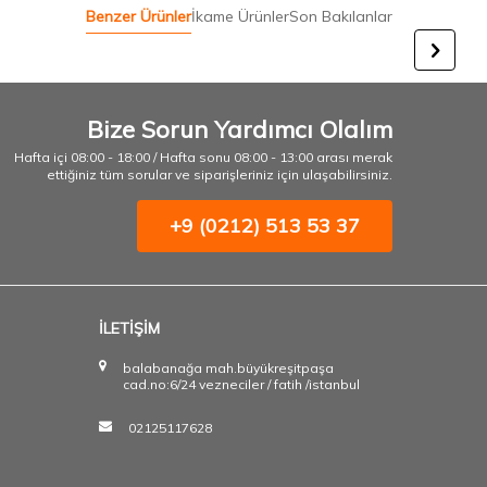
Benzer Ürünler
İkame Ürünler
Son Bakılanlar
Bize Sorun Yardımcı Olalım
Hafta içi 08:00 - 18:00 / Hafta sonu 08:00 - 13:00 arası merak
ettiğiniz tüm sorular ve siparişleriniz için ulaşabilirsiniz.
+9 (0212) 513 53 37
İLETİŞİM
balabanağa mah.büyükreşitpaşa
cad.no:6/24 vezneciler / fatih /istanbul
02125117628