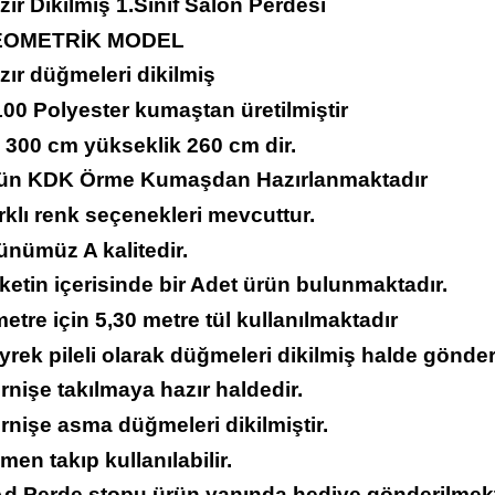
zır Dikilmiş 1.Sınıf Salon Perdesi
EOMETRİK MODEL
zır düğmeleri dikilmiş
00 Polyester kumaştan üretilmiştir
 300 cm yükseklik 260 cm dir.
rün KDK Örme Kumaşdan Hazırlanmaktadır
rklı renk seçenekleri mevcuttur.
ünümüz A kalitedir.
ketin içerisinde bir Adet ürün bulunmaktadır.
metre için 5,30 metre tül kullanılmaktadır
yrek pileli olarak düğmeleri dikilmiş halde gönder
rnişe takılmaya hazır haldedir.
rnişe asma düğmeleri dikilmiştir.
men takıp kullanılabilir.
 Ad.Perde stopu ürün yanında hediye gönderilmekt