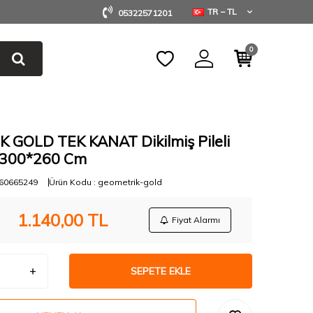
TR − TL
05322571201
0
 GOLD TEK KANAT Dikilmiş Pileli
 300*260 Cm
60665249
Ürün Kodu :
geometrik-gold
1.140,00
TL
Fiyat Alarmı
SEPETE EKLE