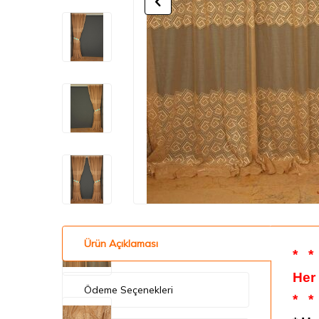
Ürün Açıklaması
*
*
Her
Ödeme Seçenekleri
*
*