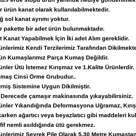
r ürün kanat olarak kullanılabilmektedir.
ğ sol kanat ayrımı yoktur.
r pakette bir adet ürün bulunmaktadır.
ft Kanat Yapabilmek İçin İki adet Alım gereklidir.
ünlerimiz Kendi Terzilerimiz Tarafından Dikilmekte
rün Kumaşlarımız Parça Kumaş Değildir.
ünler Ütü İstemez Kırışmaz ve 1.Kalite Ürünlerdir.
umaş Cinsi Örme Grubudur..
rniş Sistemine Uygun Dikilmiştir.
 Derecede çamaşır makinasında yıkayabilirsiniz.
rünler Yıkandığında Deformasyona Uğramaz, Kırı
karken ağartıcı veya beyazlatıcı gibi maddeleri ku
fif nemli asıldığında ütü gerekmez.
ünlerimiz Seyrek Pile Olarak 5,30 Metre Kumaştan 