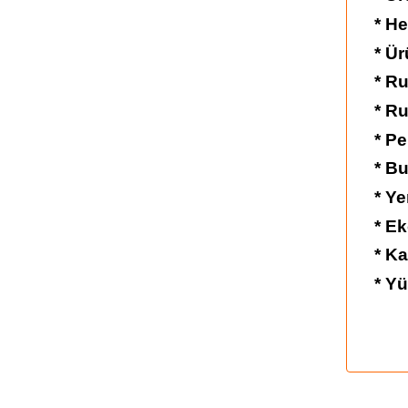
* H
* Ür
* Ru
* Ru
* Pe
* Bu
* Ye
* Ek
* K
* Y