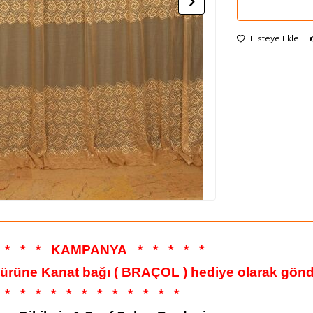
Listeye Ekle
*
*
*
KAMPANYA
*
*
*
*
*
 ürüne Kanat bağı ( BRAÇOL ) hediye olarak gönde
*
*
*
*
*
*
*
*
*
*
*
*