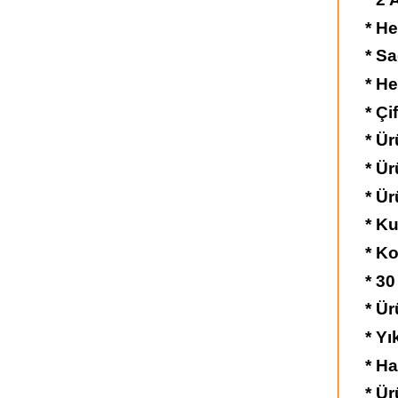
* He
* Sa
* He
* Çi
* Ür
* Ü
* Ür
* K
* Ko
* 30
* Ü
* Yı
* Ha
* Ür