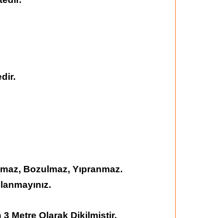
dir.
şmaz, Bozulmaz, Yıpranmaz.
llanmayınız.
3 Metre Olarak Dikilmiştir.