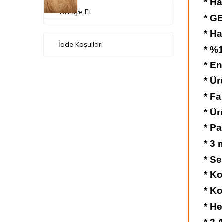
* Ha
Tavsiye Et
* G
* Ha
İade Koşulları
* %1
* En
* Ü
* Fa
* Ür
* Pa
* 3 
* Se
* Ko
* Ko
* He
* 2