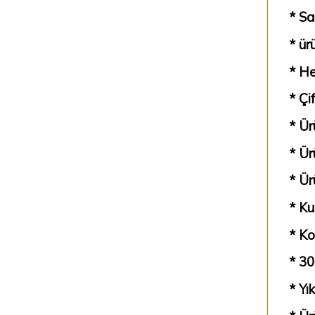
* Sa
* ür
* He
* Çi
* Ür
* Ür
* Ür
* Ku
* Ko
* 30
* Yı