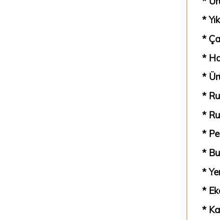
* Ür
* Yı
* Ça
* Ha
* Ür
* Ru
* Ru
* Pe
* Bu
* Yer
* Ek
* Ka