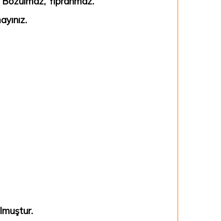
, Bozulmaz, Yıpranmaz.
ayınız.
lmuştur.