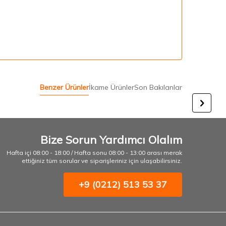
Benzer Ürünler
İkame Ürünler
Son Bakılanlar
Bize Sorun Yardımcı Olalım
Hafta içi 08:00 - 18:00 / Hafta sonu 08:00 - 13:00 arası merak
ettiğiniz tüm sorular ve siparişleriniz için ulaşabilirsiniz.
+9 (0212) 513 53 37