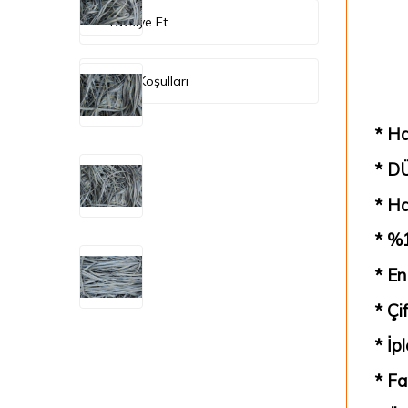
Tavsiye Et
İade Koşulları
* Ha
* D
* Ha
* %1
* En
* Çi
* İp
* Fa