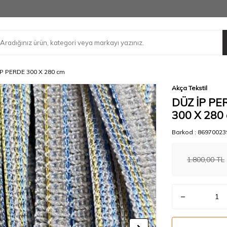
İP PERDE 300 X 280 cm
Akça Tekstil
DÜZ İP PE
300 X 280
Barkod :
86970023
1.800,00
TL