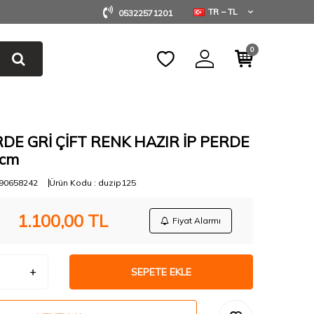
TR − TL
05322571201
0
RDE GRİ ÇİFT RENK HAZIR İP PERDE
 cm
90658242
Ürün Kodu :
duzip125
1.100,00
TL
Fiyat Alarmı
SEPETE EKLE