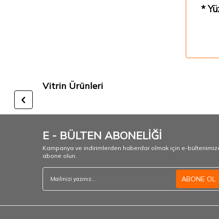
* Yü
Vitrin Ürünleri
E - BÜLTEN ABONELİĞİ
Kampanya ve indirimlerden haberdar olmak için e-bültenimiz
abone olun.
ABONE OL