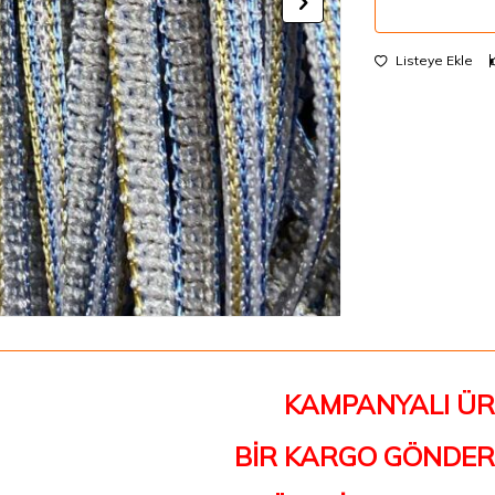
Listeye Ekle
KAMPANYALI Ü
BİR KARGO GÖNDER