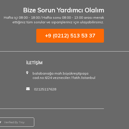
Bize Sorun Yardımcı Olalım
Hafta içi 08:00 - 18:00 / Hafta sonu 08:00 - 13:00 arası merak
ettiğiniz tüm sorular ve siparişleriniz için ulaşabilirsiniz.
+9 (0212) 513 53 37
İLETİŞİM
balabanağa mah.büyükreşitpaşa
cad.no:6/24 vezneciler / fatih /istanbul
02125117628