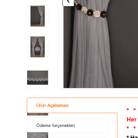
Ürün Açıklaması
*
*
Her
Ödeme Seçenekleri
*
*
* Ha