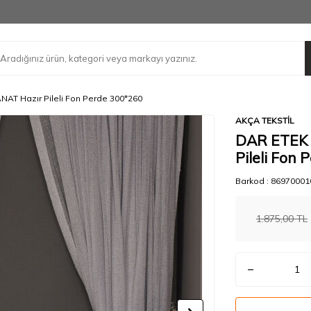
T Hazır Pileli Fon Perde 300*260
AKÇA TEKSTİL
DAR ETEK 
Pileli Fon
Barkod :
86970001
1.875,00
TL