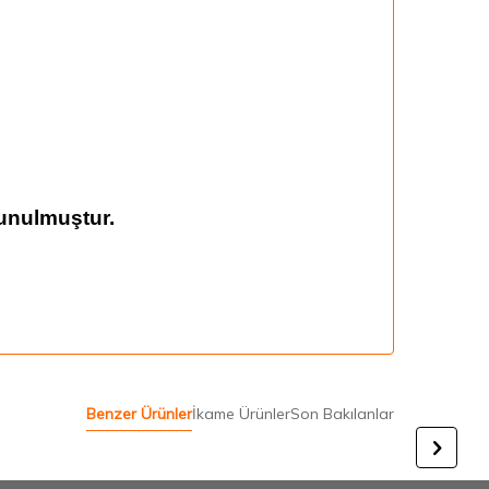
unulmuştur.
Benzer Ürünler
İkame Ürünler
Son Bakılanlar