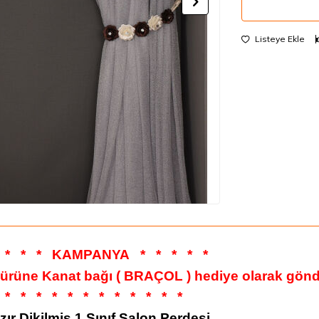
Listeye Ekle
*
*
*
KAMPANYA
*
*
*
*
*
 ürüne Kanat bağı ( BRAÇOL ) hediye olarak gönde
*
*
*
*
*
*
*
*
*
*
*
*
zır Dikilmiş 1.Sınıf Salon Perdesi