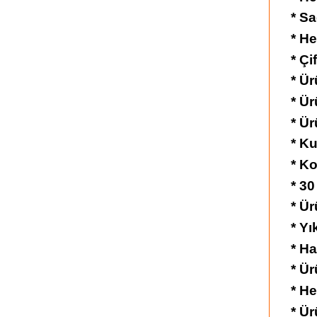
* Sa
* He
* Çi
* Ür
* Ü
* Ür
* K
* Ko
* 30
* Ü
* Yı
* Ha
* Ür
* H
* Ür