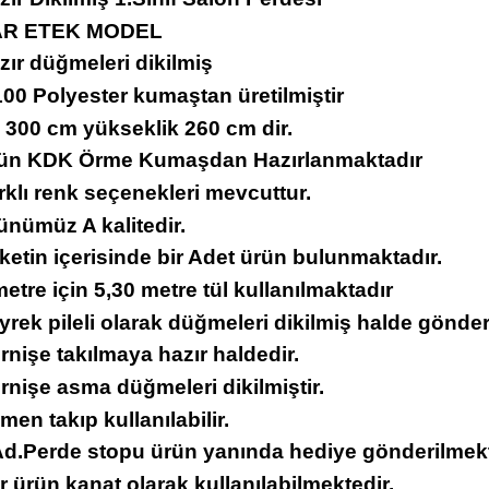
AR ETEK MODEL
zır düğmeleri dikilmiş
00 Polyester kumaştan üretilmiştir
 300 cm yükseklik 260 cm dir.
rün KDK Örme Kumaşdan Hazırlanmaktadır
rklı renk seçenekleri mevcuttur.
ünümüz A kalitedir.
ketin içerisinde bir Adet ürün bulunmaktadır.
metre için 5,30 metre tül kullanılmaktadır
yrek pileli olarak düğmeleri dikilmiş halde gönder
rnişe takılmaya hazır haldedir.
rnişe asma düğmeleri dikilmiştir.
men takıp kullanılabilir.
 Ad.Perde stopu ürün yanında hediye gönderilmekt
r ürün kanat olarak kullanılabilmektedir.