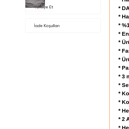
Tavsiye Et
* D
* Ha
* %1
İade Koşulları
* En
* Ü
* Fa
* Ür
* Pa
* 3 
* Se
* Ko
* Ko
* He
* 2
* He