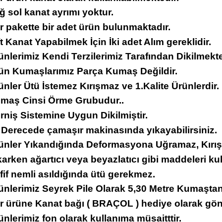
ğ sol kanat ayrımı yoktur.
r pakette bir adet ürün bulunmaktadır.
ft Kanat Yapabilmek İçin İki adet Alım gereklidir.
ünlerimiz Kendi Terzilerimiz Tarafından Dikilmekte
rün Kumaşlarımız Parça Kumaş Değildir.
ünler Ütü İstemez Kırışmaz ve 1.Kalite Ürünlerdir.
umaş Cinsi Örme Grubudur..
rniş Sistemine Uygun Dikilmiştir.
 Derecede çamaşır makinasında yıkayabilirsiniz.
rünler Yıkandığında Deformasyona Uğramaz, Kırı
karken ağartıcı veya beyazlatıcı gibi maddeleri ku
fif nemli asıldığında ütü gerekmez.
ünlerimiz Seyrek Pile Olarak 5,30 Metre Kumaştan 
er ürüne Kanat bağı ( BRAÇOL ) hediye olarak gön
ünlerimiz fon olarak kullanıma müsaitttir.