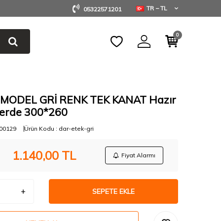
TR − TL
05322571201
0
MODEL GRİ RENK TEK KANAT Hazır
 Perde 300*260
00129
Ürün Kodu :
dar-etek-gri
1.140,00
TL
Fiyat Alarmı
SEPETE EKLE