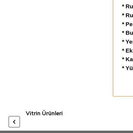
* Ru
* Ru
* Pe
* Bu
* Ye
* Ek
* K
* Y
Vitrin Ürünleri