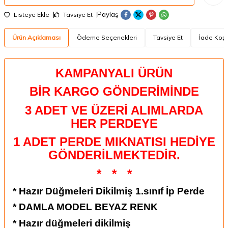
Paylaş
Listeye Ekle
Tavsiye Et
Ürün Açıklaması
Ödeme Seçenekleri
Tavsiye Et
İade Koşu
KAMPANYALI ÜRÜN
BİR KARGO GÖNDERİMİNDE
3 ADET VE ÜZERİ ALIMLARDA
HER PERDEYE
1 ADET PERDE MIKNATISI HEDİYE
GÖNDERİLMEKTEDİR.
*
*
*
* Hazır Düğmeleri Dikilmiş 1.sınıf İp Perde
* DAMLA MODEL BEYAZ RENK
* Hazır düğmeleri dikilmiş