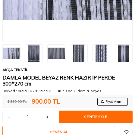
AKÇA TEKSTİL
DAMLA MODEL BEYAZ RENK HAZIR İP PERDE
300*270 cm
Barkod :
8697007781197781
Ürün Kodu :
damla-beyaz
900,00
TL
1.350,00
TL
Fiyat Alarmı
SEPETE EKLE
HEMEN AL