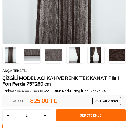
AKÇA TEKSTİL
ÇİZGİLİ MODEL ACI KAHVE RENK TEK KANAT Pileli
Fon Perde 75*260 cm
Barkod :
8697005190938522
Ürün Kodu :
cizgili-aci-kahve-75
825,00
TL
1.350,00
TL
Fiyat Alarmı
SEPETE EKLE