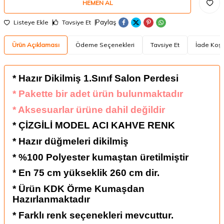
HEMEN AL
Paylaş
Listeye Ekle
Tavsiye Et
Ürün Açıklaması
Ödeme Seçenekleri
Tavsiye Et
İade Koşu
* Hazır Dikilmiş 1.Sınıf Salon Perdesi
* Pakette bir adet ürün bulunmaktadır
* Aksesuarlar ürüne dahil değildir
* ÇİZGİLİ MODEL ACI KAHVE RENK
* Hazır düğmeleri dikilmiş
* %100 Polyester kumaştan üretilmiştir
* En 75 cm yükseklik 260 cm dir.
* Ürün KDK Örme Kumaşdan
Hazırlanmaktadır
* Farklı renk seçenekleri mevcuttur.