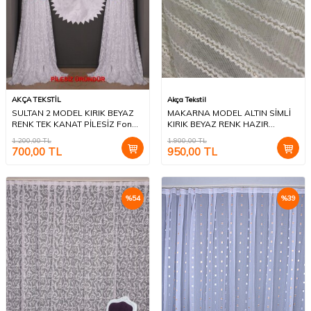
AKÇA TEKSTİL
Akça Tekstil
SULTAN 2 MODEL KIRIK BEYAZ
MAKARNA MODEL ALTIN SİMLİ
RENK TEK KANAT PİLESİZ Fon
KIRIK BEYAZ RENK HAZIR
Perde 300*260 cm
DİKİLMİŞ PİLELİ TÜL PERDE
1.200,00
TL
1.900,00
TL
300*260
700,00
TL
950,00
TL
%
54
%
39