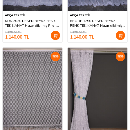
AKÇA TEKSTİL
AKÇA TEKSTİL
KDK 2020 DESEN BEYAZ RENK
BRODE 1750 DESEN BEYAZ
TEK KANAT Hazır dikilmiş Pileli
RENK TEK KANAT Hazır dikilmiş
Fon Perde 300*260 cm
Pileli Fon Perde 300*260 cm
1.875,00
TL
1.875,00
TL
1.140,00
TL
1.140,00
TL
%
39
%
39