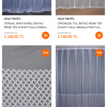
AKÇA TEKSTİL
AKÇA TEKSTİL
TERGAL MAVİ KARELİ BEYAZ
ÖRÜMCEK TÜL BEYAZ RENK TEK
RENK TEK KANAT Hazır Dikilmiş
KANAT Hazır dikilmiş Pileli Fon
Pileli Fon Perde 300*260 Cm
Perde 300*260 cm
1.875,00
TL
1.875,00
TL
1.140,00
TL
1.140,00
TL
%
39
%
39