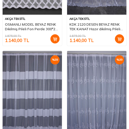
AKÇA TEKSTİL
AKÇA TEKSTİL
OSMANLI MODEL BEYAZ RENK
KDK 2120 DESEN BEYAZ RENK
Dikilmiş Pileli Fon Perde 300*260
TEK KANAT Hazır dikilmiş Pileli
Cm
Fon Perde 300*260 cm
1.875,00
TL
1.875,00
TL
1.140,00
TL
1.140,00
TL
%
39
%
39