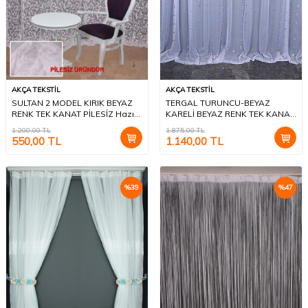
AKÇA TEKSTİL
AKÇA TEKSTİL
SULTAN 2 MODEL KIRIK BEYAZ
TERGAL TURUNCU-BEYAZ
RENK TEK KANAT PİLESİZ Hazır
KARELİ BEYAZ RENK TEK KANAT
Fon Perde 200*260 cm
Hazır Dikilmiş Pileli Fon Perde
1.200,00
TL
1.875,00
TL
300*260 Cm
550,00
TL
1.140,00
TL
%
39
%
47