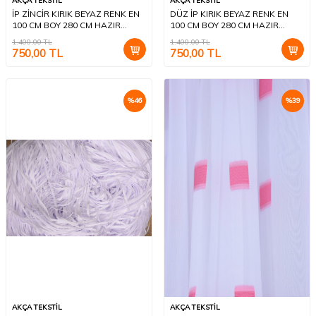
AKÇA TEKSTİL
AKÇA TEKSTİL
İP ZİNCİR KIRIK BEYAZ RENK EN
DÜZ İP KIRIK BEYAZ RENK EN
100 CM BOY 280 CM HAZIR
100 CM BOY 280 CM HAZIR
DÜĞMELERİ DİKİLMİŞ İP PERDE
DÜĞMELERİ DİKİLMİŞ İP PERDE
1.400,00
TL
1.400,00
TL
750,00
TL
750,00
TL
%
46
%
39
AKÇA TEKSTİL
AKÇA TEKSTİL