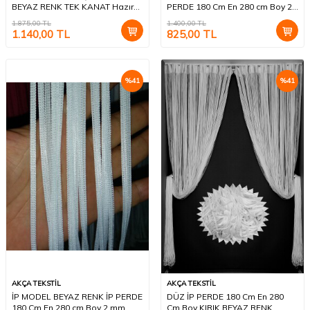
BEYAZ RENK TEK KANAT Hazır
PERDE 180 Cm En 280 cm Boy 2
Dikilmiş Pileli Fon Perde 300*260
mm şeritler halinde hazır ip
1.875,00
TL
1.400,00
TL
Cm
perde
1.140,00
TL
825,00
TL
%
41
%
41
AKÇA TEKSTİL
AKÇA TEKSTİL
İP MODEL BEYAZ RENK İP PERDE
DÜZ İP PERDE 180 Cm En 280
180 Cm En 280 cm Boy 2 mm
Cm Boy KIRIK BEYAZ RENK