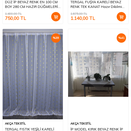
DÜZ İP BEYAZ RENK EN 100 CM
TERGAL FUŞYA KARELİ BEYAZ
BOY 280 CM HAZIR DÜĞMELERİ
RENK TEK KANAT Hazır Dikilmiş
DİKİLMİŞ İP PERDE
Pileli Fon Perde 300*260 Cm
1.400,00
TL
1.875,00
TL
750,00
TL
1.140,00
TL
%
39
%
41
AKÇA TEKSTİL
AKÇA TEKSTİL
TERGAL FISTIK YEŞİLİ KARELİ
İP MODEL KIRIK BEYAZ RENK İP