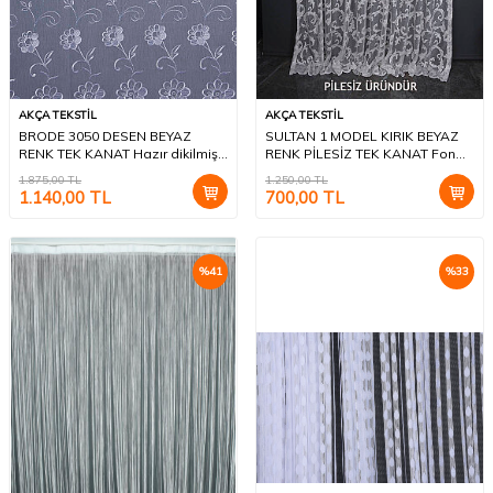
AKÇA TEKSTİL
AKÇA TEKSTİL
BRODE 3050 DESEN BEYAZ
SULTAN 1 MODEL KIRIK BEYAZ
RENK TEK KANAT Hazır dikilmiş
RENK PİLESİZ TEK KANAT Fon
Pileli Fon Perde 300*260 cm
Perde 300*260 cm
1.875,00
TL
1.250,00
TL
1.140,00
TL
700,00
TL
%
41
%
33