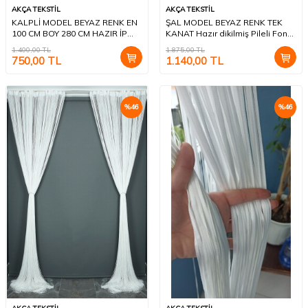
AKÇA TEKSTİL
AKÇA TEKSTİL
KALPLİ MODEL BEYAZ RENK EN
ŞAL MODEL BEYAZ RENK TEK
100 CM BOY 280 CM HAZIR İP
KANAT Hazır dikilmiş Pileli Fon
PERDE
Perde 300*260 cm
1.400,00
TL
1.875,00
TL
750,00
TL
1.140,00
TL
%
46
%
46