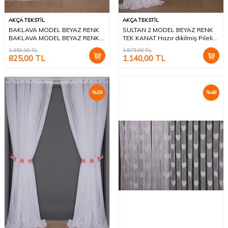
AKÇA TEKSTİL
AKÇA TEKSTİL
BAKLAVA MODEL BEYAZ RENK
SULTAN 2 MODEL BEYAZ RENK
BAKLAVA MODEL BEYAZ RENK
TEK KANAT Hazır dikilmiş Pileli
HAZIR İP PERDE 300*245
Fon Perde 300*260 cm
1.350,00
TL
1.875,00
TL
825,00
TL
1.140,00
TL
%
39
%
48