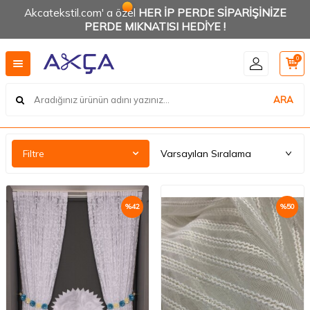
Akcatekstil.com' a özel
HER İP PERDE SİPARİŞİNİZE
PERDE MIKNATISI HEDİYE !
0
ARA
Filtre
%
42
%
50