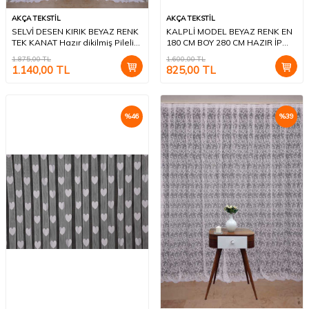
AKÇA TEKSTİL
AKÇA TEKSTİL
SELVİ DESEN KIRIK BEYAZ RENK
KALPLİ MODEL BEYAZ RENK EN
TEK KANAT Hazır dikilmiş Pileli
180 CM BOY 280 CM HAZIR İP
Fon Perde 300*260 cm
PERDE
1.875,00
TL
1.600,00
TL
1.140,00
TL
825,00
TL
%
46
%
39