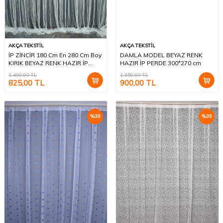
AKÇA TEKSTİL
AKÇA TEKSTİL
İP ZİNCİR 180 Cm En 280 Cm Boy
DAMLA MODEL BEYAZ RENK
KIRIK BEYAZ RENK HAZIR İP
HAZIR İP PERDE 300*270 cm
PERDE
1.400,00
TL
1.350,00
TL
825,00
TL
900,00
TL
%
39
%
39