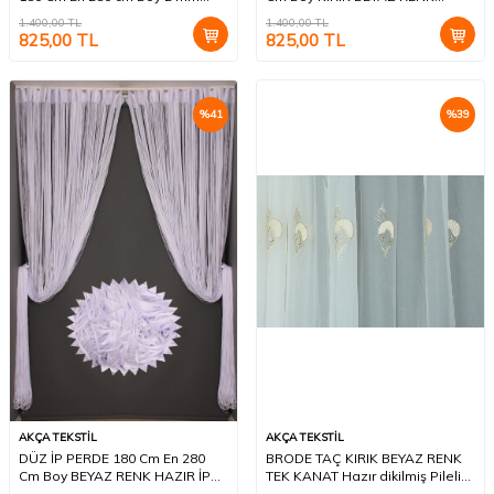
şeritler halinde hazır ip perde
HAZIR İP PERDE
1.400,00
TL
1.400,00
TL
825,00
TL
825,00
TL
%
41
%
39
AKÇA TEKSTİL
AKÇA TEKSTİL
DÜZ İP PERDE 180 Cm En 280
BRODE TAÇ KIRIK BEYAZ RENK
Cm Boy BEYAZ RENK HAZIR İP
TEK KANAT Hazır dikilmiş Pileli
PERDE
Fon Perde 300*260 cm