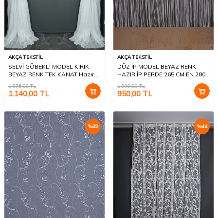
AKÇA TEKSTİL
AKÇA TEKSTİL
SELVİ GÖBEKLİ MODEL KIRIK
DÜZ İP MODEL BEYAZ RENK
BEYAZ RENK TEK KANAT Hazır
HAZIR İP PERDE 265 CM EN 280
Dikilmiş Pileli Fon Perde 300*260
CM BOY
1.875,00
TL
1.800,00
TL
Cm
1.140,00
TL
950,00
TL
%
39
%
44